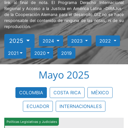
link al final de nota. El Programa Derecho Internacional
Regional y Acceso a la Justicia en América Latina -DIRAJus-
de la Cooperación Alemana para el desarrollo GIZ no se hace
responsable del contenido de ninguna de las notas, ni de su
reproducción.
2025
2024
2023
2022
2021
2020
2019
Mayo 2025
COLOMBIA
COSTA RICA
MÉXICO
ECUADOR
INTERNACIONALES
Políticas Legislativas y Judiciales