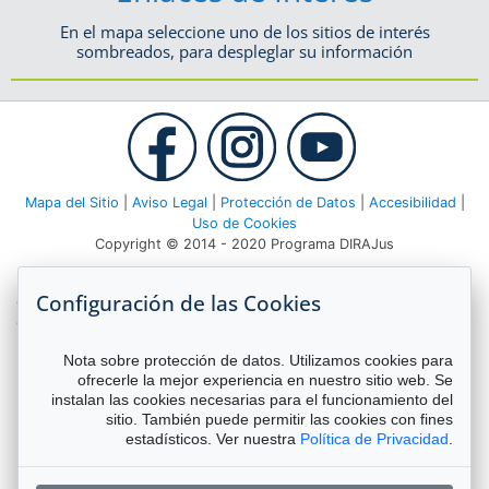
En el mapa seleccione uno de los sitios de interés
sombreados, para despleglar su información
Mapa del Sitio
|
Aviso Legal
|
Protección de Datos
|
Accesibilidad
|
Uso de Cookies
Copyright © 2014 - 2020 Programa DIRAJus
Deutsche Gesellschaft für Internationale Zusammenarbeit (GIZ)
Configuración de las Cookies
GmbH Agencia GIZ Costa Rica Apartado 8-4190 1000 San José,
Costa Rica Teléfono:
(506) 2520 1535
| Email:
dirajus@giz.de
Nota sobre protección de datos. Utilizamos cookies para
ofrecerle la mejor experiencia en nuestro sitio web. Se
instalan las cookies necesarias para el funcionamiento del
sitio. También puede permitir las cookies con fines
estadísticos. Ver nuestra
Política de Privacidad
.