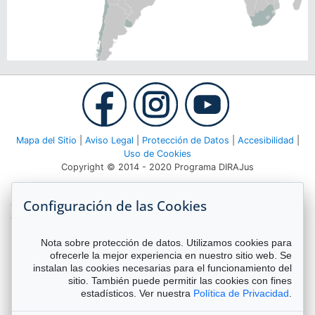
Mapa del Sitio
|
Aviso Legal
|
Protección de Datos
|
Accesibilidad
|
Uso de Cookies
Copyright © 2014 - 2020 Programa DIRAJus
Deutsche Gesellschaft für Internationale Zusammenarbeit (GIZ)
Configuración de las Cookies
GmbH Agencia GIZ Costa Rica Apartado 8-4190 1000 San José,
Costa Rica Teléfono:
(506) 2520 1535
| Email:
dirajus@giz.de
Nota sobre protección de datos. Utilizamos cookies para
ofrecerle la mejor experiencia en nuestro sitio web. Se
instalan las cookies necesarias para el funcionamiento del
sitio. También puede permitir las cookies con fines
estadísticos. Ver nuestra
Política de Privacidad
.