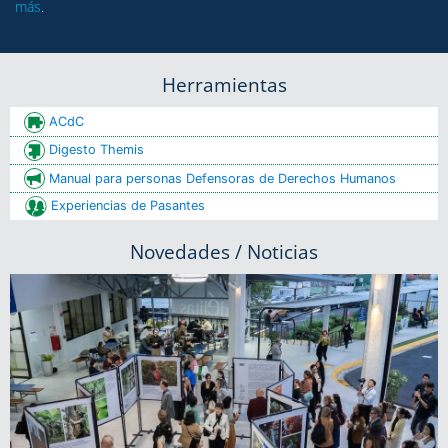
más
.
Herramientas
ACdC
Digesto Themis
Manual para personas Defensoras de Derechos Humanos
Experiencias de Pasantes
Novedades / Noticias