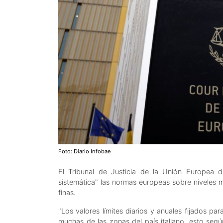
Foto: Diario Infobae
El Tribunal de Justicia de la Unión Europea di
sistemática" las normas europeas sobre niveles m
finas.
"Los valores límites diarios y anuales fijados p
muchas de las zonas del país italiano, esto segú