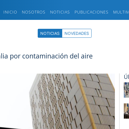
INICIO
NOSOTROS
NOTICIAS
PUBLICACIONES
MULTI
NOTICIAS
NOVEDADES
alia por contaminación del aire
Ú