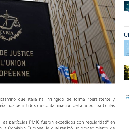
Ú
ctaminó que Italia ha infringido de forma "persistente y
áximos permitidos de contaminación del aire por partículas
ara las partículas PM10 fueron excedidos con regularidad" en
n la Comisión Europea, la cual realizó un procedimiento de