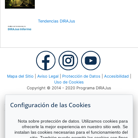
Tendencias DIRAJus
Mapa del Sitio
|
Aviso Legal
|
Protección de Datos
|
Accesibilidad
|
Uso de Cookies
Copyright © 2014 - 2020 Programa DIRAJus
Deutsche Gesellschaft für Internationale Zusammenarbeit (GIZ)
Configuración de las Cookies
GmbH Agencia GIZ Costa Rica Apartado 8-4190 1000 San José,
Costa Rica Teléfono:
(506) 2520 1535
| Email:
dirajus@giz.de
Nota sobre protección de datos. Utilizamos cookies para
ofrecerle la mejor experiencia en nuestro sitio web. Se
instalan las cookies necesarias para el funcionamiento del
sitio. También puede permitir las cookies con fines