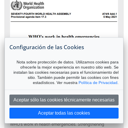
Configuración de las Cookies
Nota sobre protección de datos. Utilizamos cookies para
ofrecerle la mejor experiencia en nuestro sitio web. Se
instalan las cookies necesarias para el funcionamiento del
3. Report of the Review Committee
sitio. También puede permitir las cookies con fines
on the Functioning of the
estadísticos. Ver nuestra
Política de Privacidad
.
International Health Regulations
(2005) during the COVID-19
Aceptar sólo las cookies técnicamente necesarias
response
Aceptar todas las cookies
12.10.2021
WHO’s work in health emergencies. Strengthening