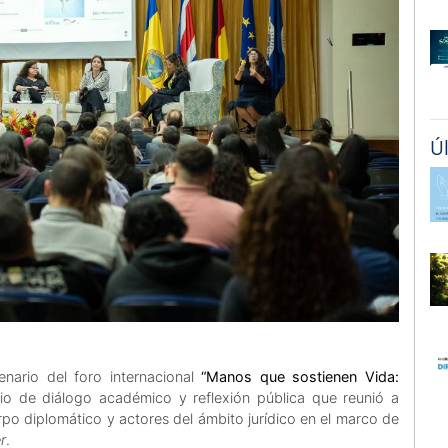
Ú
cenario del foro internacional
“Manos que sostienen Vida:
io de diálogo académico y reflexión pública que reunió a
erpo diplomático y actores del ámbito jurídico en el marco de
r
.