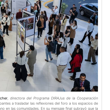
scher
,
directora del Programa DIRAJus de la Cooperación
ipantes a trasladar las reflexiones del foro a los espacios de
idiano en las comunidades. En su mensaje final subrayó que la