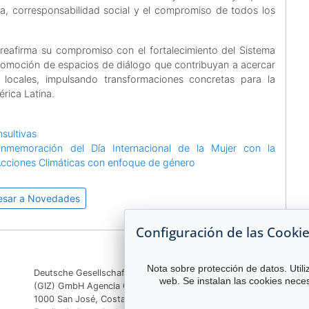
iva, corresponsabilidad social y el compromiso de todos los
reafirma su compromiso con el fortalecimiento del Sistema
omoción de espacios de diálogo que contribuyan a acercar
s locales, impulsando transformaciones concretas para la
rica Latina.
sultivas
nmemoración del Día Internacional de la Mujer con la
 Acciones Climáticas con enfoque de género
esar a Novedades
Configuración de las Cooki
Nota sobre protección de datos. Utili
Deutsche Gesellschaft für Internationale Zusammenarbeit
web. Se instalan las cookies neces
(GIZ) GmbH Agencia GIZ Costa Rica Apartado 8-4190
1000 San José, Costa Rica Teléfono:
(506) 2520 1535
|