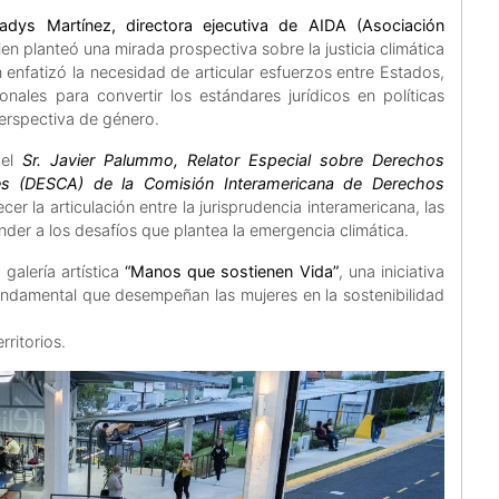
ladys Martínez, directora ejecutiva de AIDA (Asociación
ien planteó una mirada prospectiva sobre la justicia climática
n enfatizó la necesidad de articular esfuerzos entre Estados,
nales para convertir los estándares jurídicos en políticas
erspectiva de género.
del
Sr. Javier Palummo, Relator Especial sobre Derechos
les (DESCA) de la Comisión Interamericana de Derechos
cer la articulación entre la jurisprudencia interamericana, las
onder a los desafíos que plantea la emergencia climática.
alería artística
“Manos que sostienen Vida”
, una iniciativa
l fundamental que desempeñan las mujeres en la sostenibilidad
ritorios.