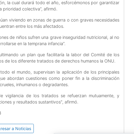
ión, la cual durará todo el año, esforcémonos por garantizar
 prioridad colectiva”, afirmó.
núan viviendo en zonas de guerra o con graves necesidades
ncuentran entre los más afectados.
lones de niños sufren una grave inseguridad nutricional, al no
rollarse en la temprana infancia”.
ltimando un plan que facilitaría la labor del Comité de los
os de los diferente tratados de derechos humanos la ONU.
odo el mundo, supervisan la aplicación de los principales
ue abordan cuestiones como poner fin a la discriminación
os crueles, inhumanos o degradantes.
e vigilancia de los tratados se refuerzan mutuamente, y
ones y resultados sustantivos", afirmó.
3
resar a Noticias