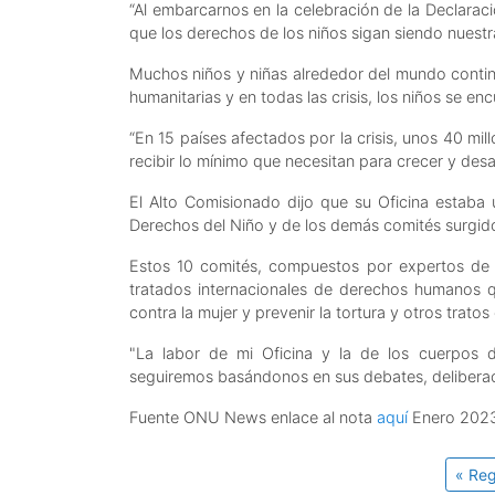
“Al embarcarnos en la celebración de la Declarac
que los derechos de los niños sigan siendo nuestra
Muchos niños y niñas alrededor del mundo conti
humanitarias y en todas las crisis, los niños se e
“En 15 países afectados por la crisis, unos 40 mil
recibir lo mínimo que necesitan para crecer y desar
El Alto Comisionado dijo que su Oficina estaba u
Derechos del Niño y de los demás comités surgid
Estos 10 comités, compuestos por expertos de t
tratados internacionales de derechos humanos q
contra la mujer y prevenir la tortura y otros trat
"La labor de mi Oficina y la de los cuerpos d
seguiremos basándonos en sus debates, deliberaci
Fuente ONU News enlace al nota
aquí
Enero 202
« Reg