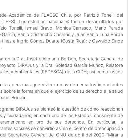
ede Académica de FLACSO Chile, por Patrizio Tonelli del
(TEES). Los estudios nacionales fueron desarrollados por
zio Tonelli, Ismael Bravo, Monica Carrasco, Mario Parada
na-García; Pablo Cristancho Casallas y Juan Pablo Luna Borda
 Martínez e Ingrid Gómez Duarte (Costa Rica); y Oswaldo Sinoe
.
ciparon la Dra. Josette Altmann-Borbón, Secretaría General de
Proyecto DIRAJus y la Dra. Soledad García Muñoz, Relatora
uales y Ambientales (REDESCA) de la CIDH; así como los(as)
de las personas que vivieron más de cerca los impactantes
 sobre la forma en que el ejercicio de su derecho a la salud
ltmann-Borbón.
programa DIRAJus se planteó la cuestión de cómo reaccionan
as y ciudadanos, en cada uno de los Estados, consciente de
teramericano en pro de sus derechos. En particular, la
antes sociales se convirtió así en el centro de preocupación
del Secretario General del ONU de abril del 2020 "Mirar a