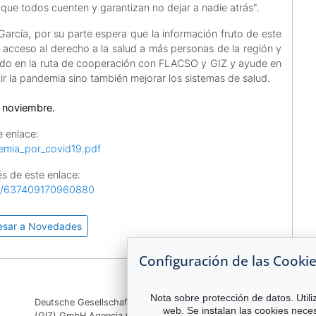
ue todos cuenten y garantizan no dejar a nadie atrás".
rcía, por su parte espera que la información fruto de este
l acceso al derecho a la salud a más personas de la región y
ndo en la ruta de cooperación con FLACSO y GIZ y ayude en
r la pandemia sino también mejorar los sistemas de salud.
e noviembre.
e enlace:
ndemia_por_covid19.pdf
s de este enlace:
os/637409170960880
esar a Novedades
Configuración de las Cooki
Nota sobre protección de datos. Utili
Deutsche Gesellschaft für Internationale Zusammenarbeit
web. Se instalan las cookies neces
(GIZ) GmbH Agencia GIZ Costa Rica Apartado 8-4190