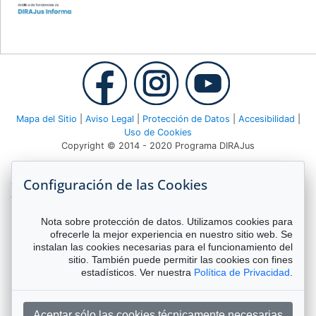
Mapa del Sitio
|
Aviso Legal
|
Protección de Datos
|
Accesibilidad
|
Uso de Cookies
Copyright © 2014 - 2020 Programa DIRAJus
Deutsche Gesellschaft für Internationale Zusammenarbeit (GIZ)
Configuración de las Cookies
GmbH Agencia GIZ Costa Rica Apartado 8-4190 1000 San José,
Costa Rica Teléfono:
(506) 2520 1535
| Email:
dirajus@giz.de
Nota sobre protección de datos. Utilizamos cookies para
ofrecerle la mejor experiencia en nuestro sitio web. Se
instalan las cookies necesarias para el funcionamiento del
sitio. También puede permitir las cookies con fines
estadísticos. Ver nuestra
Política de Privacidad
.
Aceptar sólo las cookies técnicamente necesarias