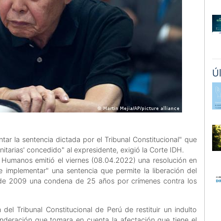
Ú
ar la sentencia dictada por el Tribunal Constitucional" que
nitarias' concedido" al expresidente, exigió la Corte IDH.
 Humanos emitió el viernes (08.04.2022) una resolución en
implementar" una sentencia que permite la liberación del
esde 2009 una condena de 25 años por crímenes contra los
 del Tribunal Constitucional de Perú de restituir un indulto
deración que tomara en cuenta la afectación que tiene el