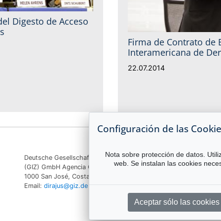
del Digesto de Acceso
is
Firma de Contrato de 
Interamericana de D
22.07.2014
Configuración de las Cooki
Nota sobre protección de datos. Utili
Deutsche Gesellschaft für Internationale Zusammenarbeit
web. Se instalan las cookies neces
(GIZ) GmbH Agencia GIZ Costa Rica Apartado 8-4190
1000 San José, Costa Rica Teléfono:
(506) 2520 1535
|
Email:
dirajus@giz.de
Aceptar sólo las cookie