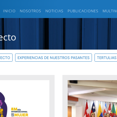
INICIO
NOSOTROS
NOTICIAS
PUBLICACIONES
MULTI
ecto
YECTO
EXPERIENCIAS DE NUESTROS PASANTES
TERTULIAS